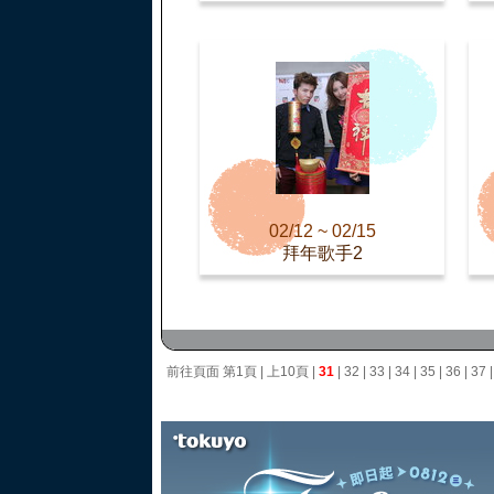
02/12 ~ 02/15
拜年歌手2
前往頁面
第1頁
|
上10頁
|
31
|
32
|
33
|
34
|
35
|
36
|
37