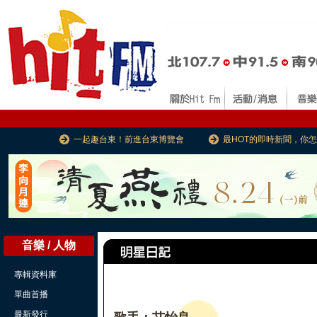
一起趣台東！前進台東博覽會
最HOT的即時新聞，你
音樂 / 人物
專輯資料庫
單曲首播
最新發行