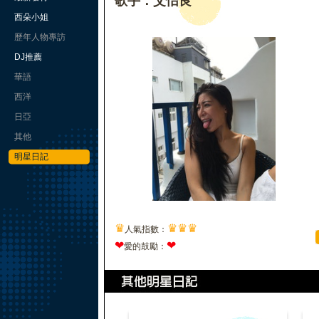
歌手：艾怡良
西朵小姐
歷年人物專訪
DJ推薦
華語
西洋
日亞
其他
明星日記
♛
♛
♛
♛
人氣指數：
❤
❤
愛的鼓勵：