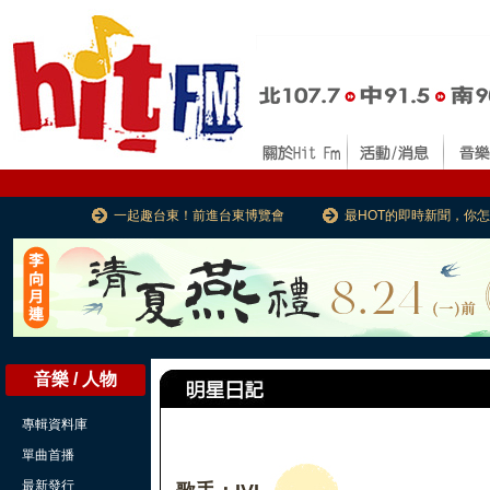
一起趣台東！前進台東博覽會
最HOT的即時新聞，你
音樂 / 人物
專輯資料庫
單曲首播
最新發行