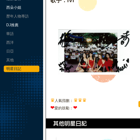
歌手：IVI
西朵小姐
歷年人物專訪
DJ推薦
華語
西洋
日亞
其他
明星日記
♛
♛
♛
♛
人氣指數：
❤
❤
愛的鼓勵：