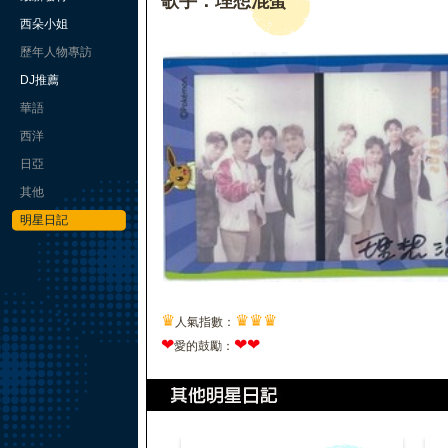
歌手：理想混蛋
西朵小姐
歷年人物專訪
DJ推薦
華語
西洋
日亞
其他
明星日記
♛
♛
♛
♛
人氣指數：
❤
❤
❤
愛的鼓勵：