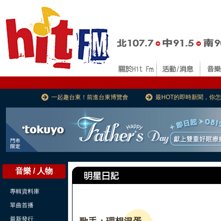
一起趣台東！前進台東博覽會
最HOT的即時新聞，你
音樂 / 人物
專輯資料庫
單曲首播
最新發行