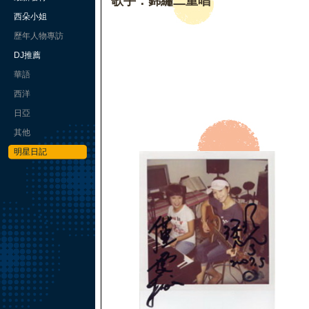
歌手：錦繡二重唱
西朵小姐
歷年人物專訪
DJ推薦
華語
西洋
日亞
其他
明星日記