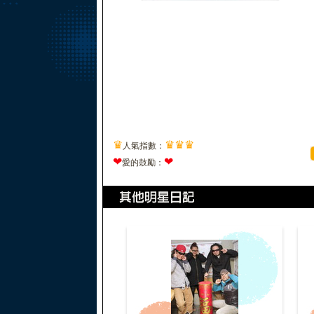
♛
♛
♛
♛
人氣指數：
❤
❤
愛的鼓勵：