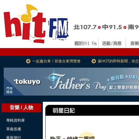
一起趣台東！前進台東博覽會
最HOT的即時新聞，你
音樂 / 人物
專輯資料庫
單曲首播
最新發行