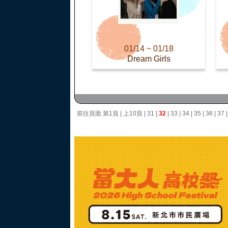
01/14 ~ 01/18
Dream Girls
前往頁面
第1頁
|
上10頁
|
31
|
32
|
33
|
34
|
35
|
36
|
37