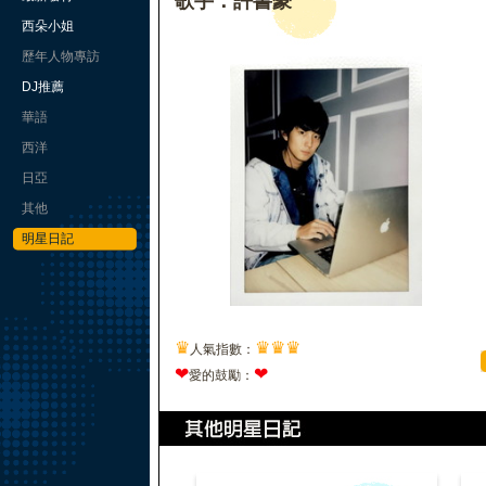
歌手：許書豪
西朵小姐
歷年人物專訪
DJ推薦
華語
西洋
日亞
其他
明星日記
♛
♛
♛
♛
人氣指數：
❤
❤
愛的鼓勵：