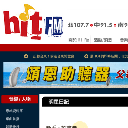
一起趣台東！前進台東博覽會
最HOT的即時新聞，你
音樂 / 人物
專輯資料庫
單曲首播
最新發行