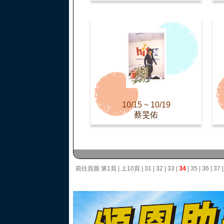
10/15 ~ 10/19
蔡旻佑
前往頁面
第1頁
|
上10頁
|
31
|
32
|
33
|
34
|
35
|
36
|
37