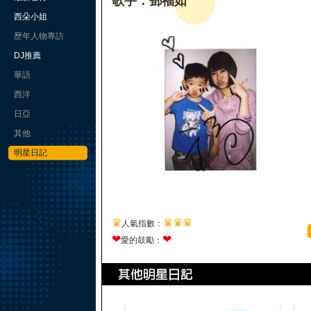
歌手：鄧福如
西朵小姐
歷年人物專訪
DJ推薦
華語
西洋
日亞
其他
明星日記
♛
♛
♛
♛
人氣指數：
❤
❤
愛的鼓勵：