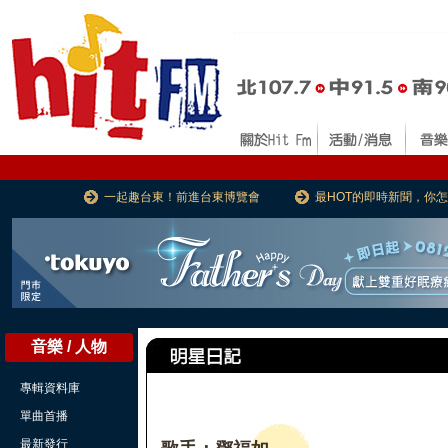
一起趣台東！前進台東博覽會
最HOT的即時新聞，你
音樂 / 人物
專輯資料庫
單曲首播
最新發行