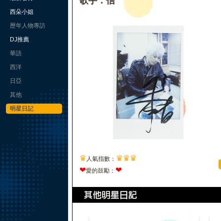
歌手：信
西朵小姐
歷年人物專訪
DJ推薦
華語
西洋
日亞
其他
明星日記
♛
♛
♛
♛
人氣指數：
❤
❤
愛的鼓勵：