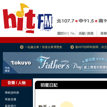
一起趣台東！前進台東博覽會
最HOT的即時新聞，你
音樂 / 人物
專輯資料庫
單曲首播
最新發行