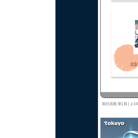
03/
前往頁面
第1頁
|
上1