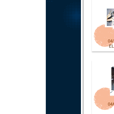
04/
E
04/