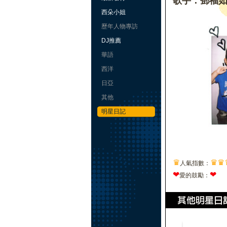
歌手：鄧福
西朵小姐
歷年人物專訪
DJ推薦
華語
西洋
日亞
其他
明星日記
♛
♛
♛
人氣指數：
❤
❤
愛的鼓勵：