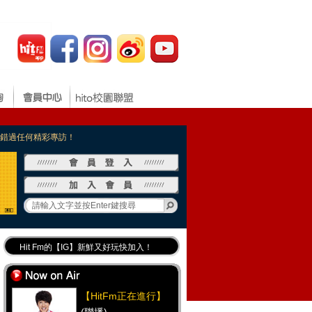
，不錯過任何精彩專訪！
Hit Fm的【IG】新鮮又好玩快加入！
Hit Fm【FB臉書粉絲團】等你加入！
最專業《DJ推薦》好音樂千萬別錯過！
【HitFm正在進行】
好康報報 最新優惠訊息都在這！