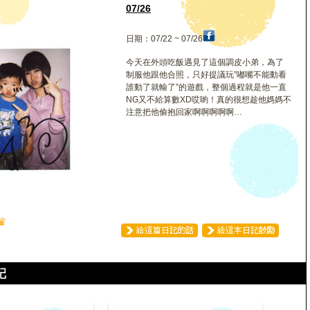
如
07/26
日期：07/22 ~ 07/26
今天在外頭吃飯遇見了這個調皮小弟，為了
制服他跟他合照，只好提議玩”嘟嘴不能動看
誰動了就輸了”的遊戲，整個過程就是他一直
NG又不給算數XD哎喲！真的很想趁他媽媽不
注意把他偷抱回家啊啊啊啊啊…
♛