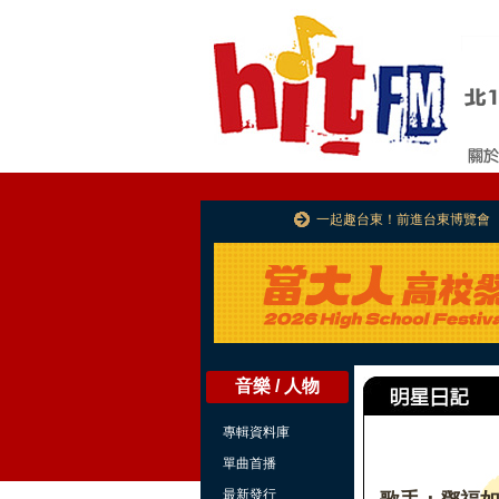
一起趣台東！前進台東博覽會
音樂 / 人物
專輯資料庫
單曲首播
最新發行