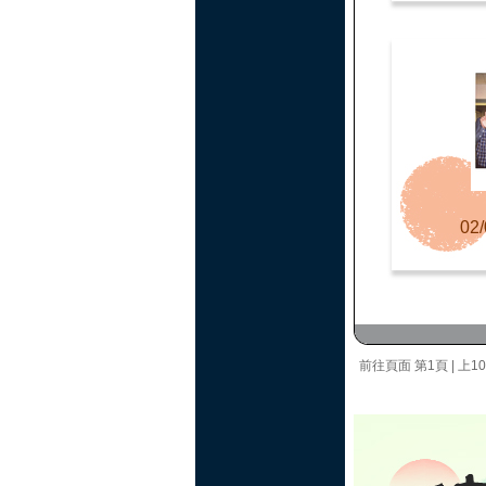
02/
前往頁面
第1頁
|
上1