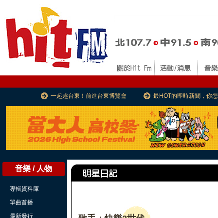
一起趣台東！前進台東博覽會
最HOT的即時新聞，你
音樂 / 人物
專輯資料庫
單曲首播
最新發行