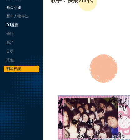
歌手：快樂2世代
西朵小姐
歷年人物專訪
DJ推薦
華語
西洋
日亞
其他
明星日記