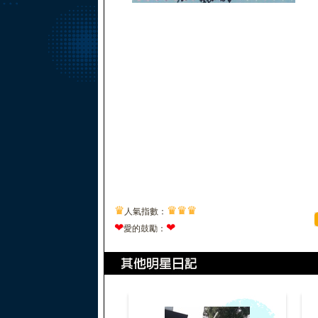
♛
♛
♛
♛
人氣指數：
❤
❤
愛的鼓勵：