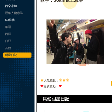
歌手：Joanna王若琳
西朵小姐
歷年人物專訪
DJ推薦
華語
西洋
日亞
其他
明星日記
♛
♛
♛
♛
人氣指數：
❤
❤
愛的鼓勵：