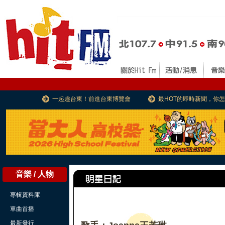
一起趣台東！前進台東博覽會
最HOT的即時新聞，你
音樂 / 人物
專輯資料庫
單曲首播
最新發行