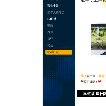
歌手：王詩
西朵小姐
歷年人物專訪
DJ推薦
華語
西洋
日亞
其他
明星日記
♛
♛
♛
人氣指數：
❤
❤
愛的鼓勵：