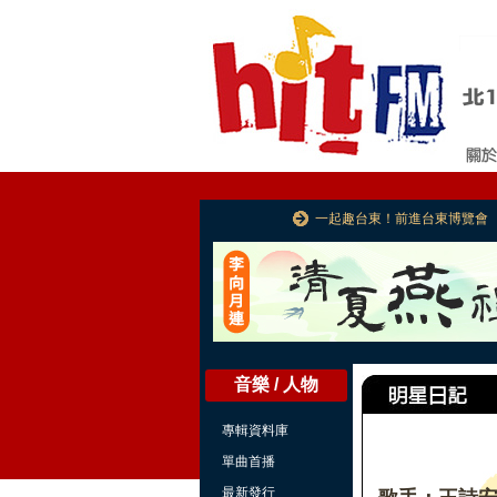
一起趣台東！前進台東博覽會
音樂 / 人物
專輯資料庫
單曲首播
最新發行