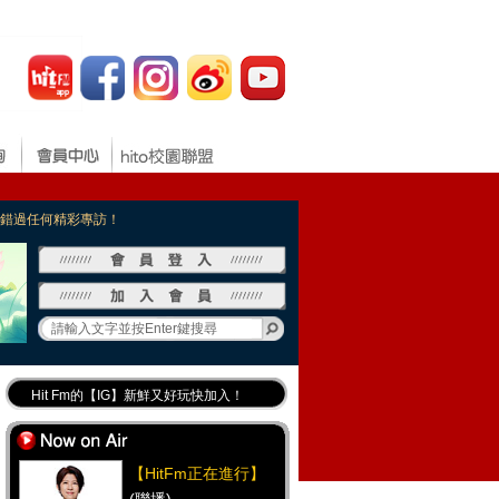
，不錯過任何精彩專訪！
Hit Fm的【IG】新鮮又好玩快加入！
Hit Fm【FB臉書粉絲團】等你加入！
最專業《DJ推薦》好音樂千萬別錯過！
【HitFm正在進行】
好康報報 最新優惠訊息都在這！