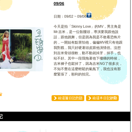
安
09/06
日期：09/02 ~ 09/06
今天是拍「Skinny Love」的MV，男主角是
Mr.吉米，是一位骷髏頭，導演要我跟他說
話，跟他跳舞，但是因為我是不敢看恐怖片
的，一開始有點害怕他，偏偏MV裡只有他跟
我對戲，我只好硬著頭皮跟他演情侶。沒想
到吉米骨頭很軟，動不動就掉牙，掉手，也
站不好。其中一段我拖著他下樓梯的時候，
吉米褲子也鬆掉了，因為吉米NG了很多次，
不知不覺在這麼輕鬆的氣氛下，我也沒有那
麼緊張了，順利的拍完。
♛