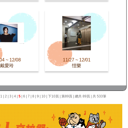
04 ~ 12/08
11/27 ~ 12/01
戴愛玲
愷樂
面
1
|
2
|
3
|
4
|
5
|
6
|
7
|
8
|
9
|
10
|
下10頁
|
第89頁
| 總共 89頁 | 共 533筆