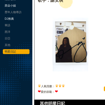
歌手：謝安琪
西朵小姐
歷年人物專訪
DJ推薦
華語
西洋
日亞
其他
明星日記
♛
♛
♛
♛
人氣指數：
❤
❤
愛的鼓勵：