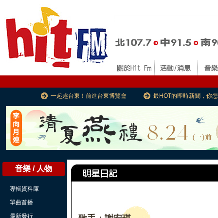
一起趣台東！前進台東博覽會
最HOT的即時新聞，你
音樂 / 人物
專輯資料庫
單曲首播
最新發行