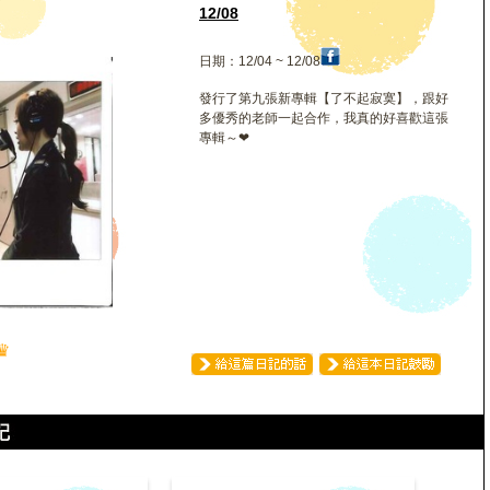
玲
12/08
日期：12/04 ~ 12/08
發行了第九張新專輯【了不起寂寞】，跟好
多優秀的老師一起合作，我真的好喜歡這張
專輯～❤
♛