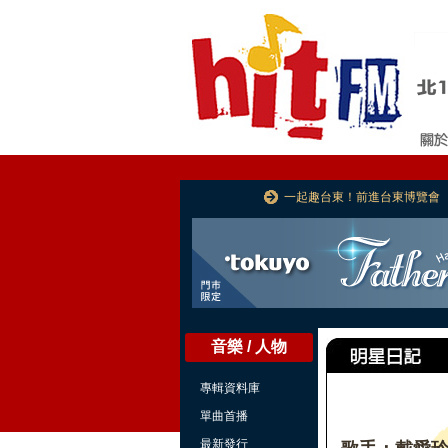
一起趣台東！前進台東博覽會
音樂 / 人物
專輯資料庫
單曲首播
最新發行