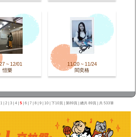
27 ~ 12/01
11/20 ~ 11/24
愷樂
閻奕格
面
1
|
2
|
3
|
4
|
5
|
6
|
7
|
8
|
9
|
10
|
下10頁
|
第89頁
| 總共 89頁 | 共 533筆