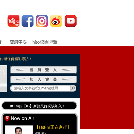
，不錯過任何精彩專訪！
Hit Fm的【IG】新鮮又好玩快加入！
Hit Fm【FB臉書粉絲團】等你加入！
最專業《DJ推薦》好音樂千萬別錯過！
【HitFm正在進行】
好康報報 最新優惠訊息都在這！