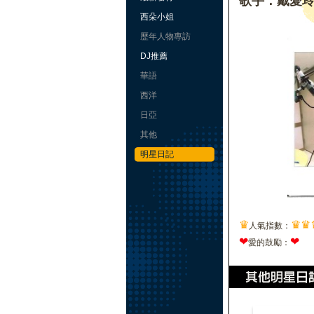
歌手：戴愛
西朵小姐
歷年人物專訪
DJ推薦
華語
西洋
日亞
其他
明星日記
♛
♛
♛
人氣指數：
❤
❤
愛的鼓勵：