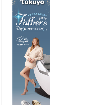
【HitFm正在進行】
(宜蘭)
流行最前線
【Next】
(宜蘭)只想聽音樂
【HitFm正在進行】
(花東)
流行最精選
【Next】
(花東)只想聽音樂