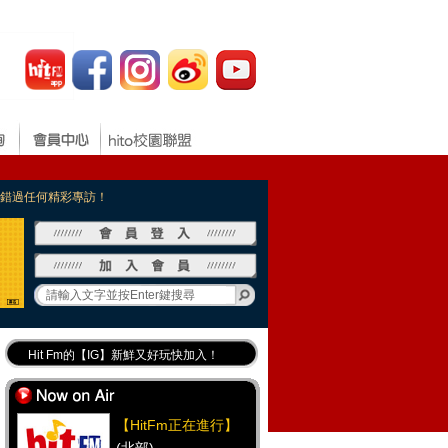
，不錯過任何精彩專訪！
Hit Fm的【IG】新鮮又好玩快加入！
Hit Fm【FB臉書粉絲團】等你加入！
最專業《DJ推薦》好音樂千萬別錯過！
【HitFm正在進行】
好康報報 最新優惠訊息都在這！