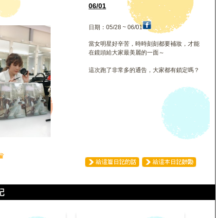
音
06/01
日期：05/28 ~ 06/01
當女明星好辛苦，時時刻刻都要補妝，才能
在鏡頭給大家最美麗的一面～
這次跑了非常多的通告，大家都有鎖定嗎？
♛