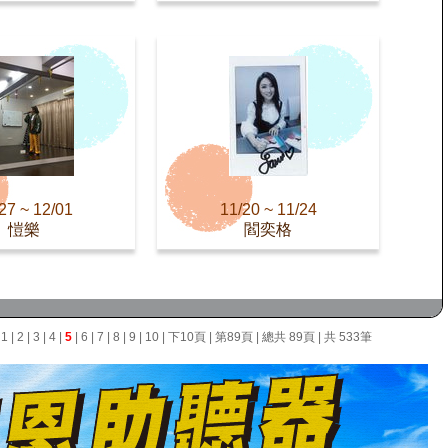
27 ~ 12/01
11/20 ~ 11/24
愷樂
閻奕格
面
1
|
2
|
3
|
4
|
5
|
6
|
7
|
8
|
9
|
10
|
下10頁
|
第89頁
| 總共 89頁 | 共 533筆