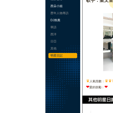
歌手：梁文
西朵小姐
歷年人物專訪
DJ推薦
華語
西洋
日亞
其他
明星日記
♛
♛
♛
人氣指數：
❤
❤
愛的鼓勵：