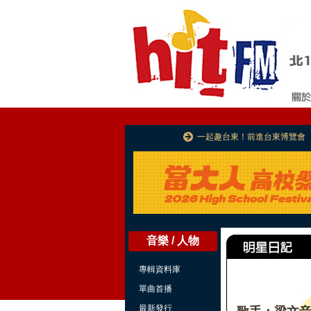
一起趣台東！前進台東博覽會
音樂 / 人物
專輯資料庫
單曲首播
最新發行