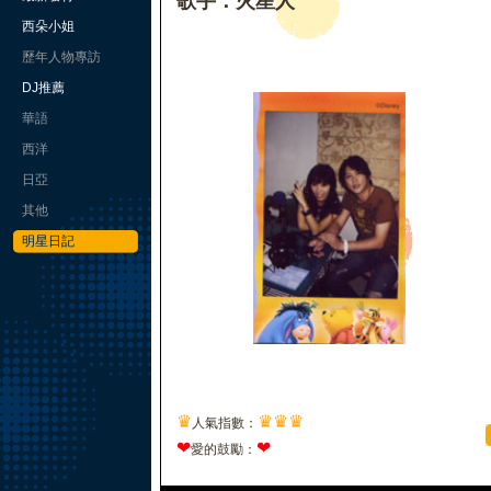
歌手：火星人
西朵小姐
歷年人物專訪
DJ推薦
華語
西洋
日亞
其他
明星日記
♛
♛
♛
♛
人氣指數：
❤
❤
愛的鼓勵：