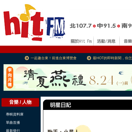
一起趣台東！前進台東博覽會
最HOT的即時新聞，你
音樂 / 人物
專輯資料庫
單曲首播
最新發行