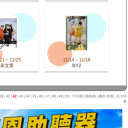
21 ~ 11/25
11/14 ~ 11/18
卓文萱
BY2
0頁
|
41
|
42
|
43
|
44
|
45
|
46
|
47
|
48
|
49
|
50
|
下10頁
|
第89頁
| 總共 89頁 | 共 533
筆