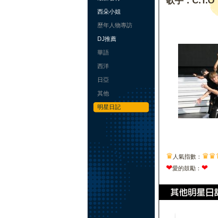
歌手：C.T.O
西朵小姐
歷年人物專訪
DJ推薦
華語
西洋
日亞
其他
明星日記
♛
♛
♛
人氣指數：
❤
❤
愛的鼓勵：