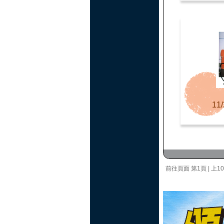
11/
前往頁面
第1頁
|
上1