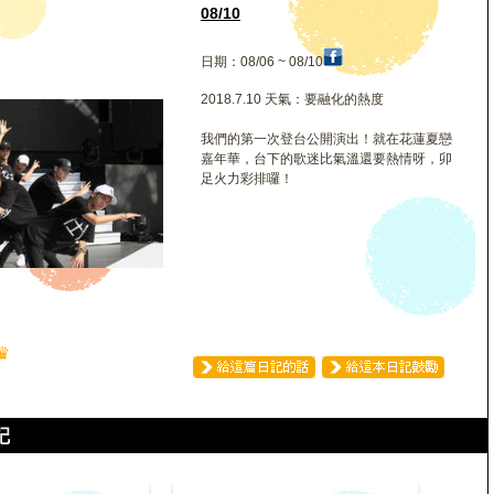
08/10
日期：08/06 ~ 08/10
2018.7.10 天氣：要融化的熱度
我們的第一次登台公開演出！就在花蓮夏戀
嘉年華，台下的歌迷比氣溫還要熱情呀，卯
足火力彩排囉！
♛