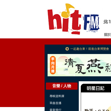
一起趣台東！前進台東博覽會
音樂 / 人物
專輯資料庫
單曲首播
最新發行