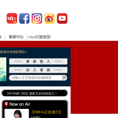
，不錯過任何精彩專訪！
Hit Fm的【IG】新鮮又好玩快加入！
Hit Fm【FB臉書粉絲團】等你加入！
最專業《DJ推薦》好音樂千萬別錯過！
【HitFm正在進行】
好康報報 最新優惠訊息都在這！