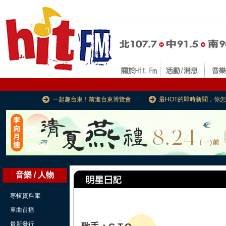
一起趣台東！前進台東博覽會
最HOT的即時新聞，你
音樂 / 人物
專輯資料庫
單曲首播
最新發行