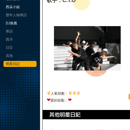
歌手：C.T.O
西朵小姐
歷年人物專訪
DJ推薦
華語
西洋
日亞
其他
明星日記
♛
♛
♛
♛
人氣指數：
❤
❤
愛的鼓勵：