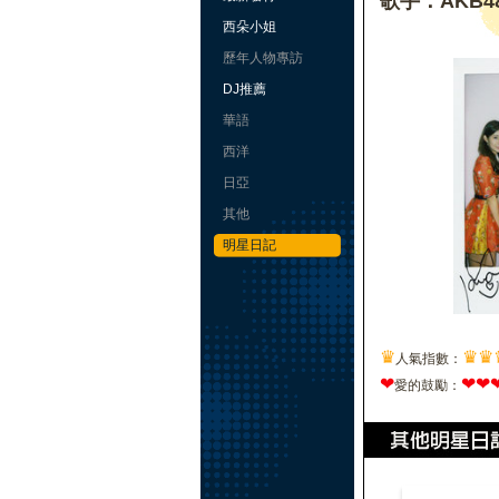
歌手：AKB48
西朵小姐
歷年人物專訪
DJ推薦
華語
西洋
日亞
其他
明星日記
♛
♛
♛
人氣指數：
❤
❤
❤
愛的鼓勵：