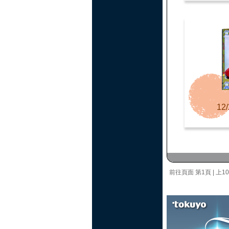
12/
前往頁面
第1頁
|
上1