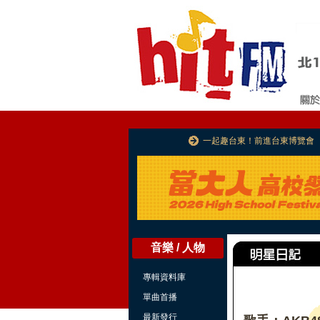
一起趣台東！前進台東博覽會
音樂 / 人物
專輯資料庫
單曲首播
最新發行