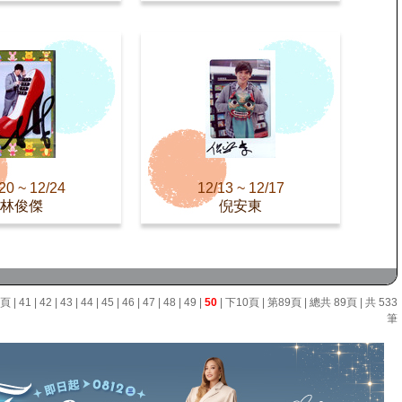
20 ~ 12/24
12/13 ~ 12/17
林俊傑
倪安東
0頁
|
41
|
42
|
43
|
44
|
45
|
46
|
47
|
48
|
49
|
50
|
下10頁
|
第89頁
| 總共 89頁 | 共 533
筆