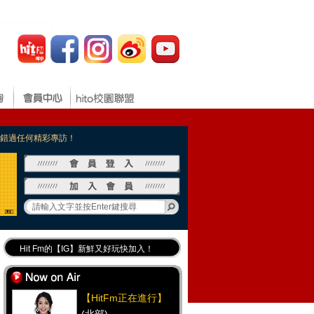
，不錯過任何精彩專訪！
Hit Fm的【IG】新鮮又好玩快加入！
Hit Fm【FB臉書粉絲團】等你加入！
最專業《DJ推薦》好音樂千萬別錯過！
【HitFm正在進行】
好康報報 最新優惠訊息都在這！