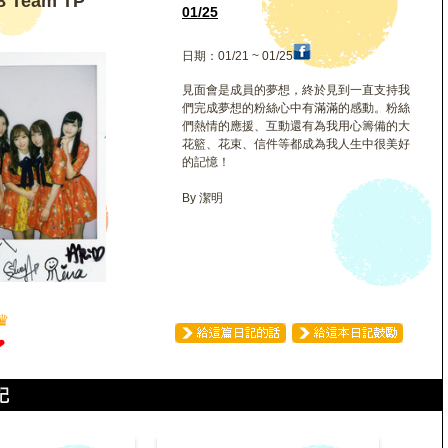
 Team TP
01/25
日期：01/21 ~ 01/25
見面會是成員的夢想，終於見到一直支持我
們完成夢想的粉絲心中有滿滿的感動。粉絲
們熱情的應援、互動還有為我用心籌備的大
花籃、花束、信件等都成為我人生中很美好
的記憶！
By 潔明
♛
❤