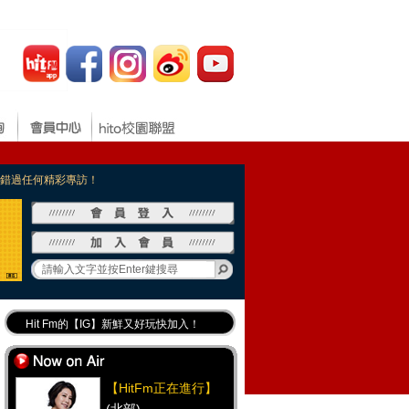
，不錯過任何精彩專訪！
Hit Fm的【IG】新鮮又好玩快加入！
Hit Fm【FB臉書粉絲團】等你加入！
最專業《DJ推薦》好音樂千萬別錯過！
【HitFm正在進行】
好康報報 最新優惠訊息都在這！