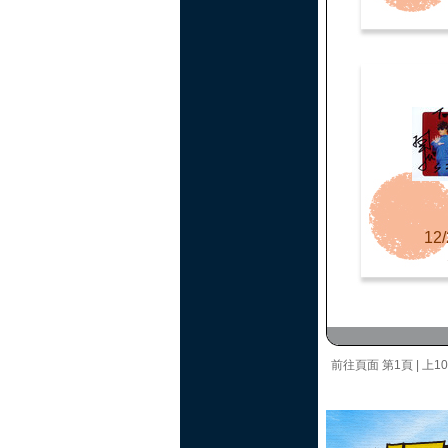
12/
前往頁面
第1頁
|
上1