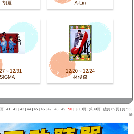
胡夏
A-Lin
27 ~ 12/31
12/20 ~ 12/24
SIGMA
林俊傑
0頁
|
41
|
42
|
43
|
44
|
45
|
46
|
47
|
48
|
49
|
50
|
下10頁
|
第89頁
| 總共 89頁 | 共 533
筆