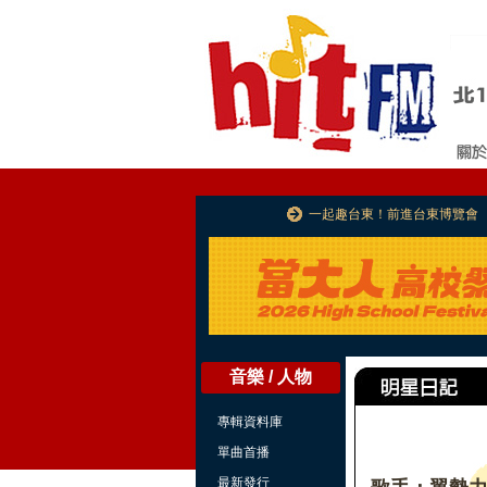
一起趣台東！前進台東博覽會
音樂 / 人物
專輯資料庫
單曲首播
最新發行