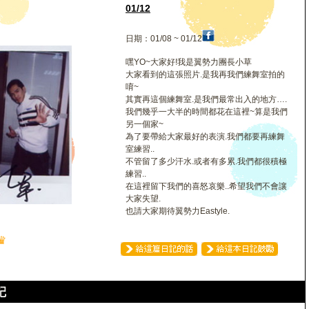
力
01/12
日期：01/08 ~ 01/12
嘿YO~大家好!我是翼勢力團長小草
大家看到的這張照片.是我再我們練舞室拍的
唷~
其實再這個練舞室.是我們最常出入的地方….
我們幾乎一大半的時間都花在這裡~算是我們
另一個家~
為了要帶給大家最好的表演.我們都要再練舞
室練習..
不管留了多少汗水.或者有多累.我們都很積極
練習..
在這裡留下我們的喜怒哀樂..希望我們不會讓
大家失望.
也請大家期待翼勢力Eastyle.
♛