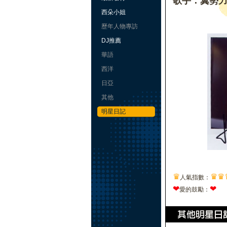
歌手：翼勢
西朵小姐
歷年人物專訪
DJ推薦
華語
西洋
日亞
其他
明星日記
♛
♛
♛
人氣指數：
❤
❤
愛的鼓勵：