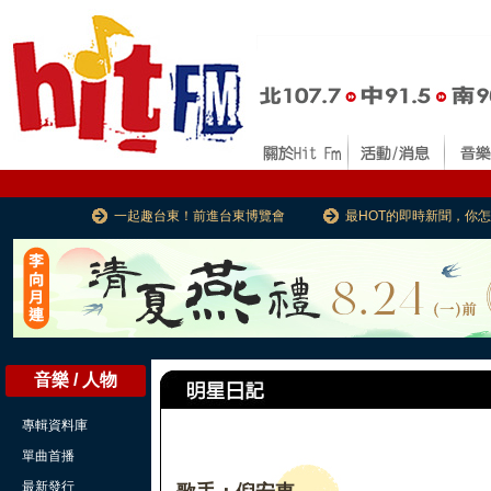
一起趣台東！前進台東博覽會
最HOT的即時新聞，你
音樂 / 人物
專輯資料庫
單曲首播
最新發行