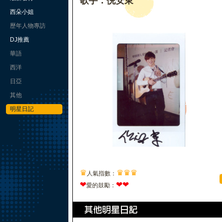
歌手：倪安東
西朵小姐
歷年人物專訪
DJ推薦
華語
西洋
日亞
其他
明星日記
♛
♛
♛
♛
人氣指數：
❤
❤
❤
愛的鼓勵：