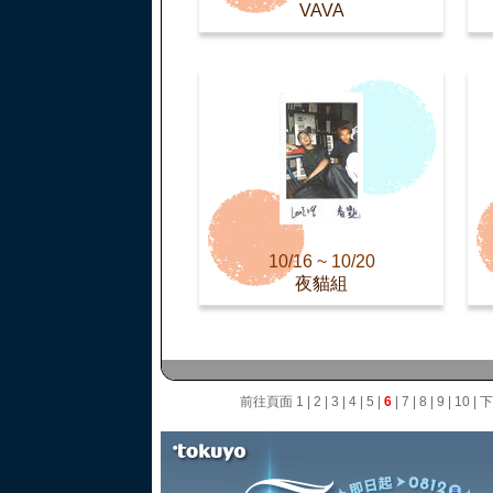
VAVA
10/16 ~ 10/20
夜貓組
前往頁面
1
|
2
|
3
|
4
|
5
|
6
|
7
|
8
|
9
|
10
|
下