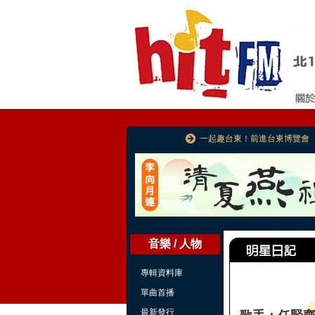
一起趣台東！前進台東博覽會
音樂 / 人物
專輯資料庫
單曲首播
最新發行