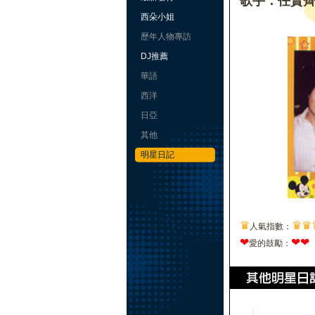
歌手：任賢
西朵小姐
歷年人物專訪
DJ推薦
華語
西洋
日亞
其他
明星日記
♛
♛
♛
人氣指數：
❤
❤
❤
愛的鼓勵：