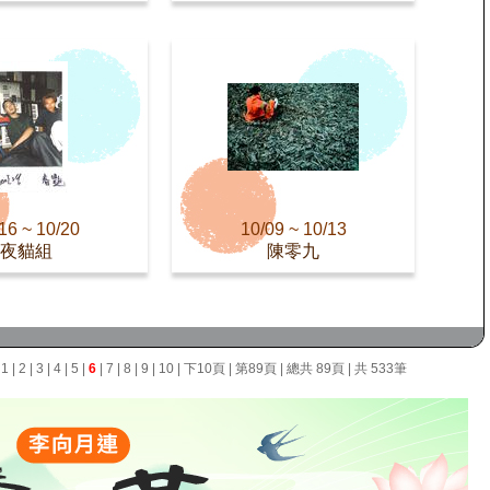
16 ~ 10/20
10/09 ~ 10/13
夜貓組
陳零九
面
1
|
2
|
3
|
4
|
5
|
6
|
7
|
8
|
9
|
10
|
下10頁
|
第89頁
| 總共 89頁 | 共 533筆