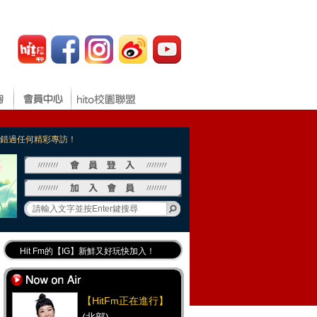
，不錯過任何精彩專訪！
Hit Fm的【IG】新鮮又好玩快加入！
Hit Fm【FB臉書粉絲團】等你加入！
最專業《DJ推薦》好音樂千萬別錯過！
【HitFm正在進行】
好康報報 最新優惠訊息都在這！