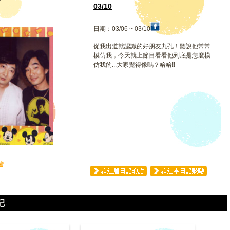
齊
03/10
日期：03/06 ~ 03/10
從我出道就認識的好朋友九孔！聽說他常常
模仿我，今天就上節目看看他到底是怎麼模
仿我的...大家覺得像嗎？哈哈!!
♛