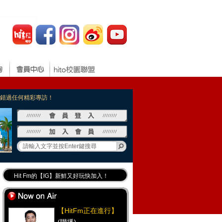
，不錯過任何精彩專訪！
Hit Fm的【IG】新鮮又好玩快加入！
Hit Fm【FB臉書粉絲團】等你加入！
最專業《DJ推薦》好音樂千萬別錯過！
【HitFm正在進行】
好康報報 最新優惠訊息都在這！