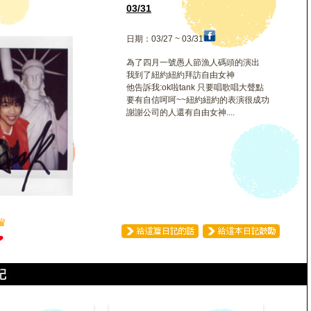
03/31
日期：03/27 ~ 03/31
為了四月一號愚人節漁人碼頭的演出
我到了紐約紐約拜訪自由女神
他告訴我:ok啦tank 只要唱歌唱大聲點
要有自信呵呵~~紐約紐約的表演很成功
謝謝公司的人還有自由女神....
♛
❤