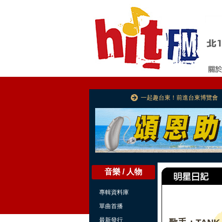
一起趣台東！前進台東博覽會
音樂 / 人物
專輯資料庫
單曲首播
最新發行