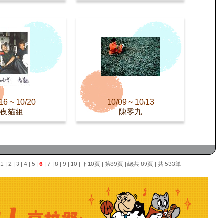
16 ~ 10/20
10/09 ~ 10/13
夜貓組
陳零九
面
1
|
2
|
3
|
4
|
5
|
6
|
7
|
8
|
9
|
10
|
下10頁
|
第89頁
| 總共 89頁 | 共 533筆