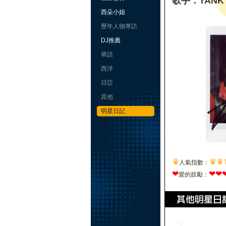
歌手：TANK
西朵小姐
歷年人物專訪
DJ推薦
華語
西洋
日亞
其他
明星日記
♛
♛
♛
人氣指數：
❤
❤
❤
愛的鼓勵：