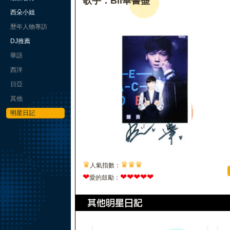
歌手：Bii畢書盡
西朵小姐
歷年人物專訪
DJ推薦
華語
西洋
日亞
其他
明星日記
♛
♛
♛
♛
人氣指數：
❤
❤
❤
❤
❤
❤
愛的鼓勵：