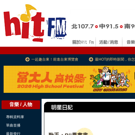
一起趣台東！前進台東博覽會
最HOT的即時新聞，你
音樂 / 人物
專輯資料庫
單曲首播
最新發行