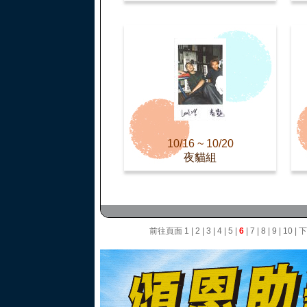
10/16 ~ 10/20
夜貓組
前往頁面
1
|
2
|
3
|
4
|
5
|
6
|
7
|
8
|
9
|
10
|
下