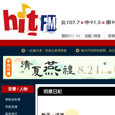
一起趣台東！前進台東博覽會
最HOT的即時新聞，你
音樂 / 人物
專輯資料庫
單曲首播
最新發行