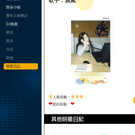
歌手：温嵐
西朵小姐
歷年人物專訪
DJ推薦
華語
西洋
日亞
其他
明星日記
♛
♛
♛
♛
人氣指數：
❤
❤
愛的鼓勵：