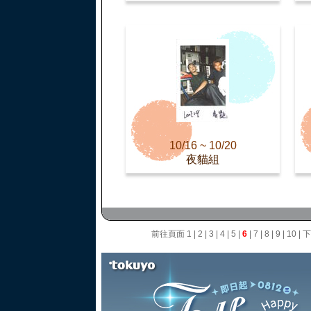
10/16 ~ 10/20
夜貓組
前往頁面
1
|
2
|
3
|
4
|
5
|
6
|
7
|
8
|
9
|
10
|
下