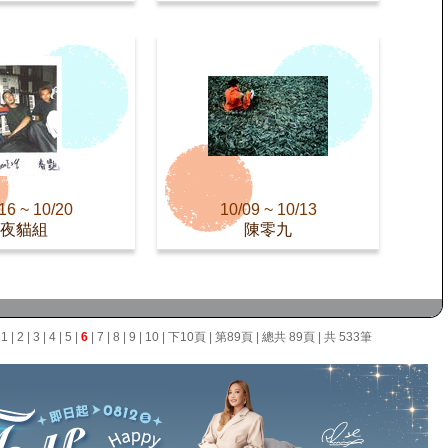
16 ~ 10/20
10/09 ~ 10/13
夜貓組
陳零九
面
1
|
2
|
3
|
4
|
5
|
6
|
7
|
8
|
9
|
10
|
下10頁
|
第89頁
| 總共 89頁 | 共 533筆