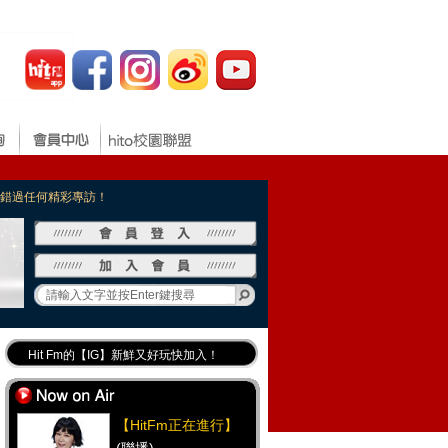
，不錯過任何精彩專訪！
Hit Fm的【IG】新鮮又好玩快加入！
Hit Fm【FB臉書粉絲團】等你加入！
最專業《DJ推薦》好音樂千萬別錯過！
【HitFm正在進行】
好康報報 最新優惠訊息都在這！