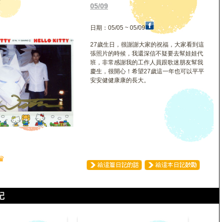
安
05/09
日期：05/05 ~ 05/09
27歲生日，很謝謝大家的祝福，大家看到這
張照片的時候，我還深信不疑要去幫娃娃代
班，非常感謝我的工作人員跟歌迷朋友幫我
慶生，很開心！希望27歲這一年也可以平平
安安健健康康的長大。
♛