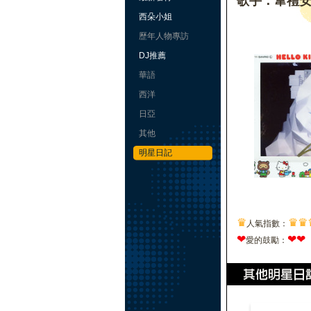
歌手：韋禮
西朵小姐
歷年人物專訪
DJ推薦
華語
西洋
日亞
其他
明星日記
♛
♛
♛
人氣指數：
❤
❤
❤
愛的鼓勵：