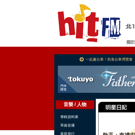
一起趣台東！前進台東博覽會
音樂 / 人物
專輯資料庫
單曲首播
最新發行