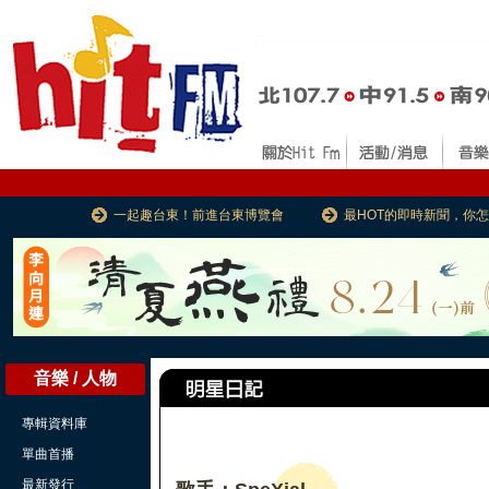
一起趣台東！前進台東博覽會
最HOT的即時新聞，你
音樂 / 人物
專輯資料庫
單曲首播
最新發行