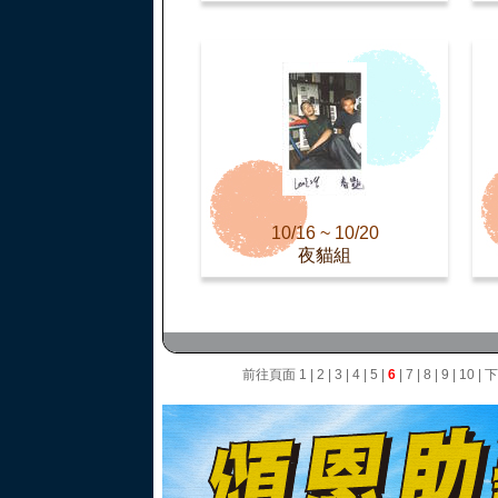
10/16 ~ 10/20
夜貓組
前往頁面
1
|
2
|
3
|
4
|
5
|
6
|
7
|
8
|
9
|
10
|
下