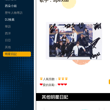
歌手：SpeXial
西朵小姐
歷年人物專訪
DJ推薦
華語
西洋
日亞
其他
明星日記
♛
♛
♛
♛
人氣指數：
❤
❤
❤
❤
愛的鼓勵：