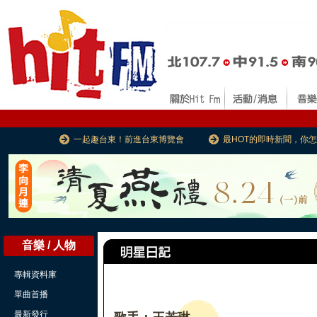
一起趣台東！前進台東博覽會
最HOT的即時新聞，你
音樂 / 人物
專輯資料庫
單曲首播
最新發行