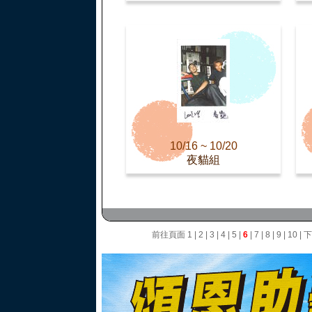
10/16 ~ 10/20
夜貓組
前往頁面
1
|
2
|
3
|
4
|
5
|
6
|
7
|
8
|
9
|
10
|
下