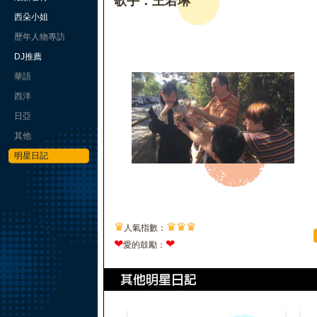
歌手：王若琳
西朵小姐
歷年人物專訪
DJ推薦
華語
西洋
日亞
其他
明星日記
♛
♛
♛
♛
人氣指數：
❤
❤
愛的鼓勵：