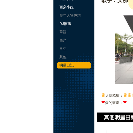
歌手：安那
西朵小姐
歷年人物專訪
DJ推薦
華語
西洋
日亞
其他
明星日記
♛
♛
♛
人氣指數：
❤
❤
愛的鼓勵：