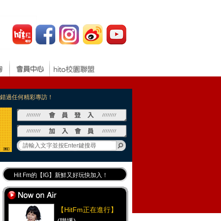
，不錯過任何精彩專訪！
Hit Fm的【IG】新鮮又好玩快加入！
Hit Fm【FB臉書粉絲團】等你加入！
最專業《DJ推薦》好音樂千萬別錯過！
【HitFm正在進行】
好康報報 最新優惠訊息都在這！