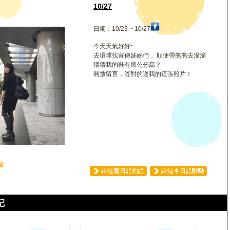
10/27
日期：10/23 ~ 10/27
今天天氣好好~
去環球找宣傳姊姊們， 順便帶熊熊去溜溜
猜猜我的鞋有幾公分高？
開放留言，答對的送我的這張照片！
♛