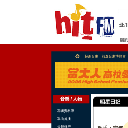
一起趣台東！前進台東博覽會
音樂 / 人物
專輯資料庫
單曲首播
最新發行