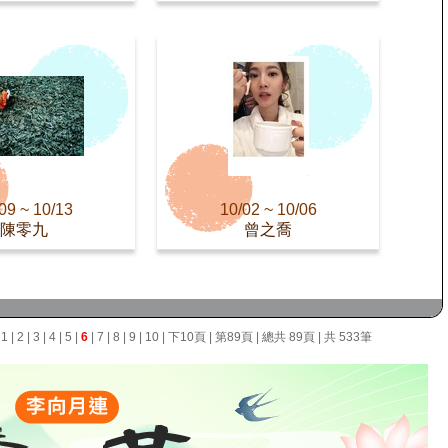
09 ~ 10/13
10/02 ~ 10/06
陳零九
曾之喬
面
1
|
2
|
3
|
4
|
5
|
6
|
7
|
8
|
9
|
10
|
下10頁
|
第89頁
| 總共 89頁 | 共 533筆