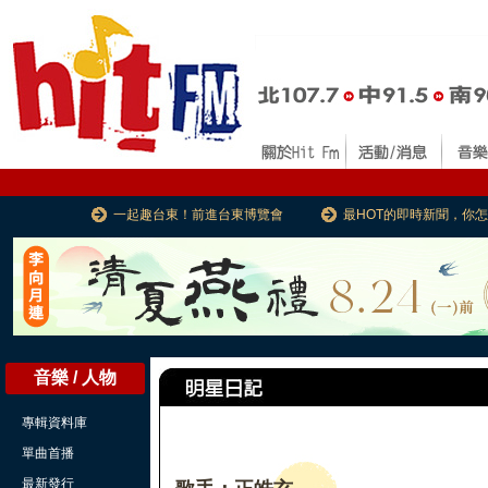
一起趣台東！前進台東博覽會
最HOT的即時新聞，你
音樂 / 人物
專輯資料庫
單曲首播
最新發行