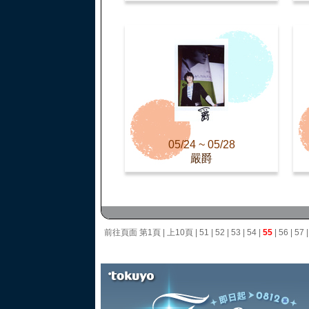
05/24 ~ 05/28
嚴爵
前往頁面
第1頁
|
上10頁
|
51
|
52
|
53
|
54
|
55
|
56
|
57