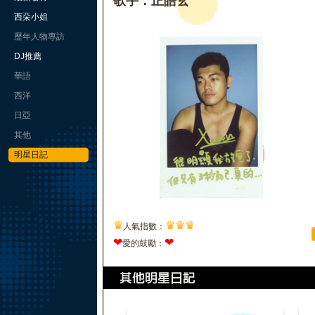
歌手：正皓玄
西朵小姐
歷年人物專訪
DJ推薦
華語
西洋
日亞
其他
明星日記
♛
♛
♛
♛
人氣指數：
❤
❤
愛的鼓勵：