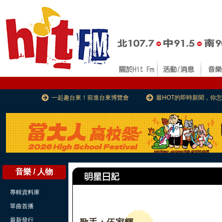
一起趣台東！前進台東博覽會
最HOT的即時新聞，你
音樂 / 人物
專輯資料庫
單曲首播
最新發行