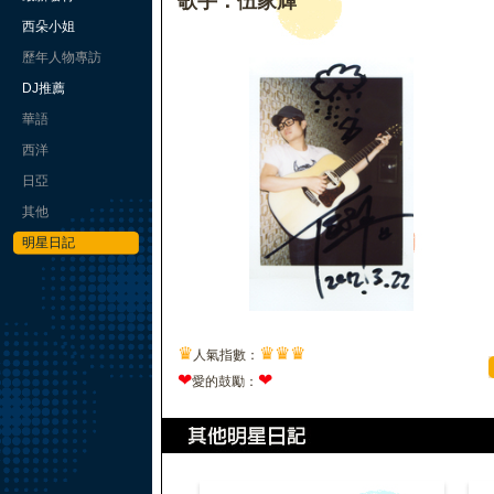
歌手：伍家輝
西朵小姐
歷年人物專訪
DJ推薦
華語
西洋
日亞
其他
明星日記
♛
♛
♛
♛
人氣指數：
❤
❤
愛的鼓勵：