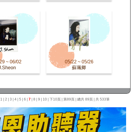
29 ~ 06/02
05/22 ~ 05/26
J.Sheon
蘇珮卿
面
1
|
2
|
3
|
4
|
5
|
6
|
7
|
8
|
9
|
10
|
下10頁
|
第89頁
| 總共 89頁 | 共 533筆