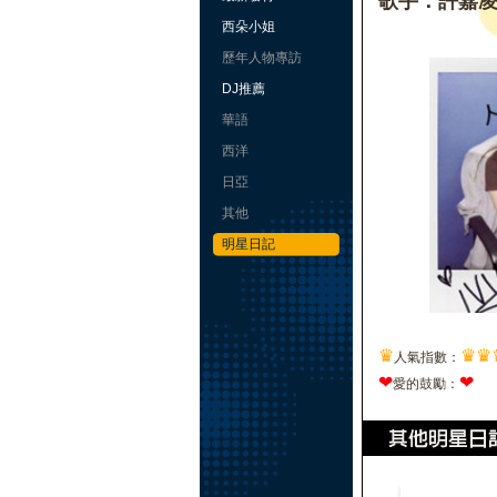
歌手：許嘉
西朵小姐
歷年人物專訪
DJ推薦
華語
西洋
日亞
其他
明星日記
♛
♛
♛
人氣指數：
❤
❤
愛的鼓勵：