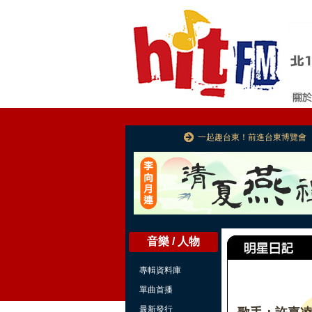
一起趣台東！前進台東博覽會
音樂 / 人物
專輯資料庫
單曲首播
最新發行