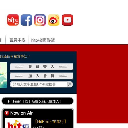
，不錯過任何精彩專訪！
Hit Fm的【IG】新鮮又好玩快加入！
Hit Fm【FB臉書粉絲團】等你加入！
最專業《DJ推薦》好音樂千萬別錯過！
【HitFm正在進行】
好康報報 最新優惠訊息都在這！