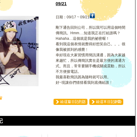
凌
09/21
日期：09/17 ~ 09/21
剛下通告回到公司，所以我可以用這個時間
傳簡訊。Hmm….知道我正在打給誰嗎？
Hahaha…這個就是我的祕密喔！
看到我這個表情就覺得好想笑自己。。。很
像我被抓到的感覺﹗
幸好現在大家習慣用簡訊溝通，因為大家越
來越忙，所以傳簡訊實在是最方便的溝通方
式。而且，常常要關手機或關成震動，所以
不方便接電話。
我最喜歡簡訊因為隨時就可以用。
好~現讓你們猜猜看我到底傳給誰﹗
♛