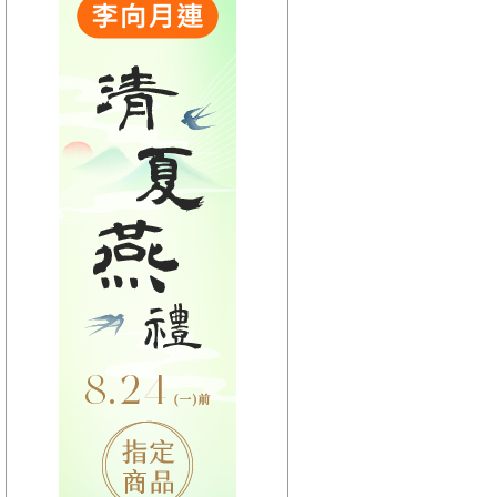
【HitFm正在進行】
(宜蘭)
嗑音樂
【Next】
(聯播)東STOP！一起趣台東-阿娟
【HitFm正在進行】
(花東)
Hito放輕鬆
【Next】
(聯播)東STOP！一起趣台東-阿娟