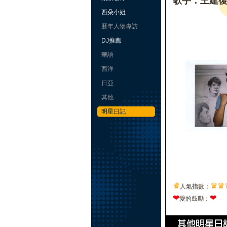
歌手：王建
西朵小姐
歷年人物專訪
DJ推薦
華語
西洋
日亞
其他
明星日記
♛
♛
♛
人氣指數：
❤
❤
愛的鼓勵：