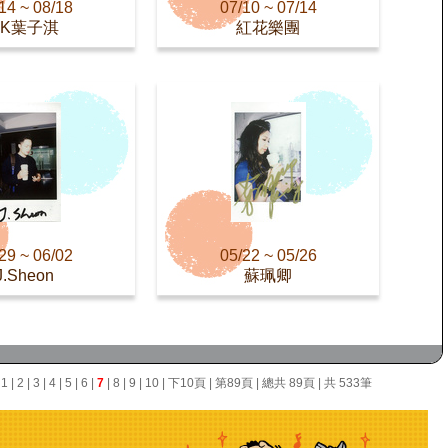
14 ~ 08/18
07/10 ~ 07/14
AK葉子淇
紅花樂團
29 ~ 06/02
05/22 ~ 05/26
J.Sheon
蘇珮卿
面
1
|
2
|
3
|
4
|
5
|
6
|
7
|
8
|
9
|
10
|
下10頁
|
第89頁
| 總共 89頁 | 共 533筆