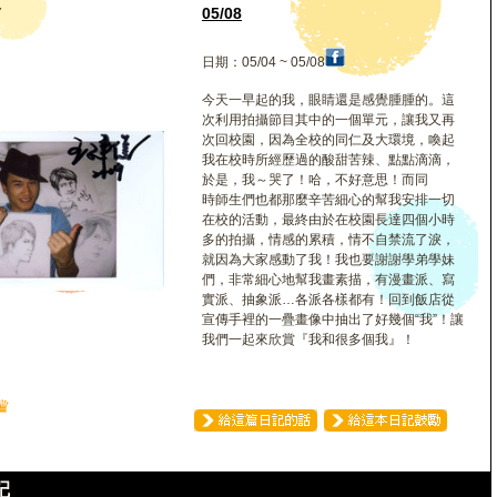
復
05/08
日期：05/04 ~ 05/08
今天一早起的我，眼睛還是感覺腫腫的。這
次利用拍攝節目其中的一個單元，讓我又再
次回校園，因為全校的同仁及大環境，喚起
我在校時所經歷過的酸甜苦辣、點點滴滴，
於是，我～哭了！哈，不好意思！而同
時師生們也都那麼辛苦細心的幫我安排一切
在校的活動，最終由於在校園長達四個小時
多的拍攝，情感的累積，情不自禁流了淚，
就因為大家感動了我！我也要謝謝學弟學妹
們，非常細心地幫我畫素描，有漫畫派、寫
實派、抽象派…各派各樣都有！回到飯店從
宣傳手裡的一疊畫像中抽出了好幾個“我”！讓
我們一起來欣賞『我和很多個我』！
♛