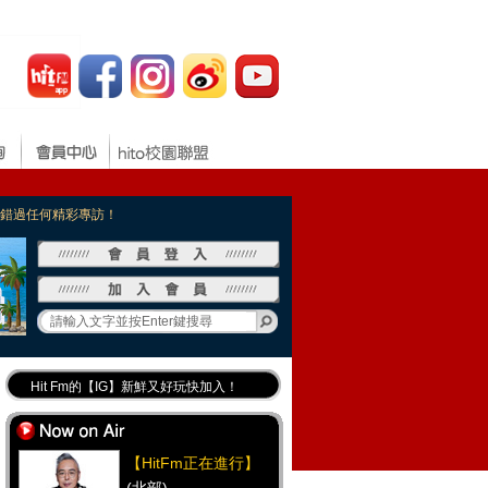
，不錯過任何精彩專訪！
Hit Fm的【IG】新鮮又好玩快加入！
Hit Fm【FB臉書粉絲團】等你加入！
最專業《DJ推薦》好音樂千萬別錯過！
【HitFm正在進行】
好康報報 最新優惠訊息都在這！