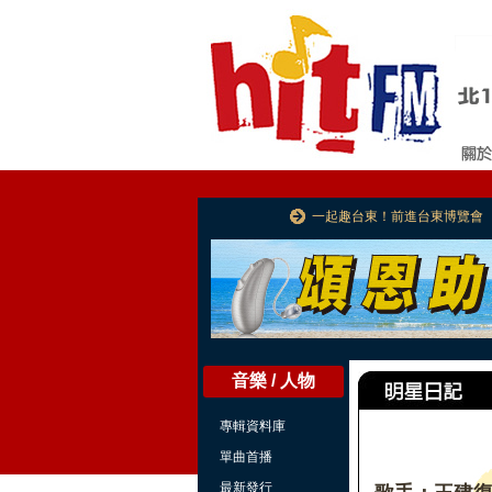
一起趣台東！前進台東博覽會
音樂 / 人物
專輯資料庫
單曲首播
最新發行