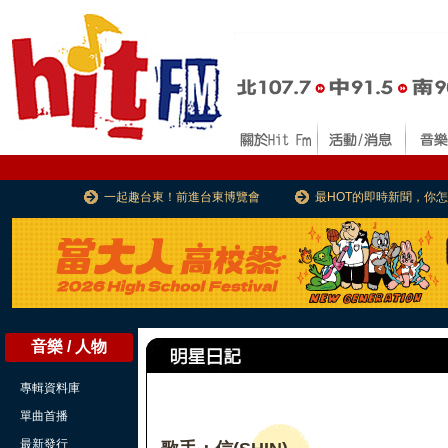
一起趣台東！前進台東博覽會
最HOT的即時新聞，你
音樂 / 人物
專輯資料庫
單曲首播
最新發行