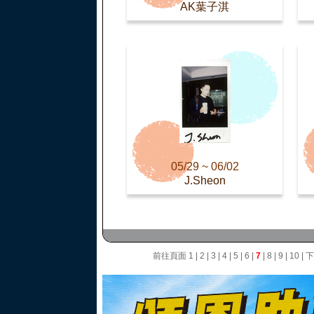
AK葉子淇
05/29 ~ 06/02
J.Sheon
前往頁面
1
|
2
|
3
|
4
|
5
|
6
|
7
|
8
|
9
|
10
|
下