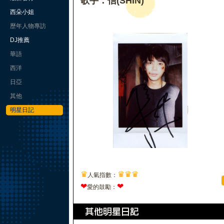
歌手：信(SHIN)
西朵小姐
歷年人物專訪
DJ推薦
華語
西洋
日亞
其他
明星日記
♛
♛
♛
♛
人氣指數：
❤
❤
愛的鼓勵：