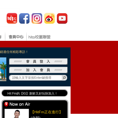
，不錯過任何精彩專訪！
Hit Fm的【IG】新鮮又好玩快加入！
Hit Fm【FB臉書粉絲團】等你加入！
最專業《DJ推薦》好音樂千萬別錯過！
【HitFm正在進行】
好康報報 最新優惠訊息都在這！