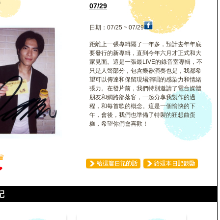
騰
07/29
日期：07/25 ~ 07/29
距離上一張專輯隔了一年多，預計去年年底
要發行的新專輯，直到今年六月才正式和大
家見面。這是一張最LIVE的錄音室專輯，不
只是人聲部分，包含樂器演奏也是，我都希
望可以傳達和保留現場演唱的感染力和情緒
張力。在發片前，我們特別邀請了電台媒體
朋友和網路部落客，一起分享我製作的過
程，和每首歌的概念。這是一個愉快的下
午，會後，我們也準備了特製的狂想曲蛋
糕，希望你們會喜歡！
♛
❤