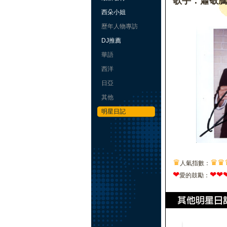
歌手：蕭敬
西朵小姐
歷年人物專訪
DJ推薦
華語
西洋
日亞
其他
明星日記
♛
♛
♛
人氣指數：
❤
❤
❤
愛的鼓勵：