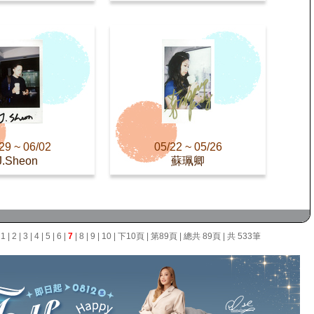
29 ~ 06/02
05/22 ~ 05/26
J.Sheon
蘇珮卿
面
1
|
2
|
3
|
4
|
5
|
6
|
7
|
8
|
9
|
10
|
下10頁
|
第89頁
| 總共 89頁 | 共 533筆