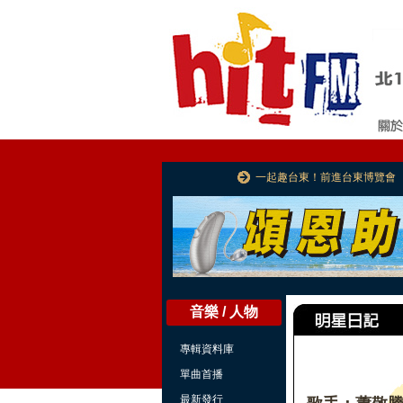
一起趣台東！前進台東博覽會
音樂 / 人物
專輯資料庫
單曲首播
最新發行