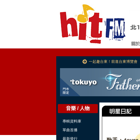
一起趣台東！前進台東博覽會
音樂 / 人物
專輯資料庫
單曲首播
最新發行