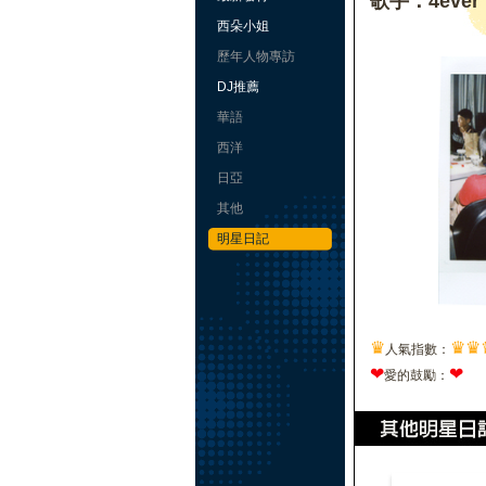
歌手：4ever
西朵小姐
歷年人物專訪
DJ推薦
華語
西洋
日亞
其他
明星日記
♛
♛
♛
人氣指數：
❤
❤
愛的鼓勵：