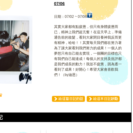
07/06
日期：07/02 ~ 07/06
其實大家都有點疲憊，但只有身體疲憊而
已，精神上我們超亢奮！在這天早上，準備
通告前的妝髮，看到大家閉目養神我反而更
有精神，哈哈！！其實每天我們都在努力著
為了讓大家看到我們努力的成果！一個人的
夢想只有自己能去實現，一個團的目標也只
有我們自己能達成！每個人的支持及批評都
是我們成長的動力！我並不疲憊，因為逐一
看到了成果！好開心！希望大家會喜歡我
們！（by迪恩）
♛