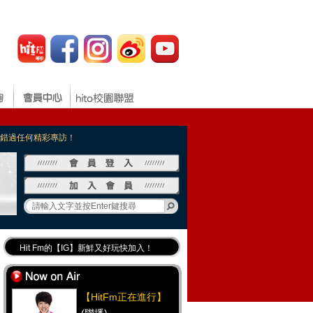
，不錯過任何精彩專訪！
Hit Fm的【IG】新鮮又好玩快加入！
Hit Fm【FB臉書粉絲團】等你加入！
最專業《DJ推薦》好音樂千萬別錯過！
【HitFm正在進行】
好康報報 最新優惠訊息都在這！