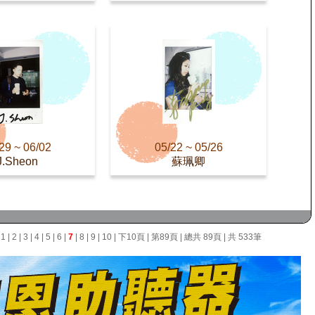
29 ~ 06/02
05/22 ~ 05/26
J.Sheon
蘇珮卿
面
1
|
2
|
3
|
4
|
5
|
6
|
7
|
8
|
9
|
10
|
下10頁
|
第89頁
| 總共 89頁 | 共 533筆