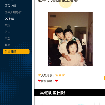
歌手：Joanna王若琳
西朵小姐
歷年人物專訪
DJ推薦
華語
西洋
日亞
其他
明星日記
♛
♛
♛
♛
人氣指數：
❤
❤
愛的鼓勵：