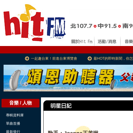
一起趣台東！前進台東博覽會
最HOT的即時新聞，你
音樂 / 人物
專輯資料庫
單曲首播
最新發行