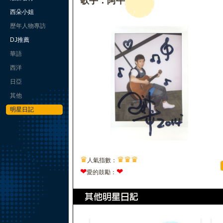
歌手：阿牛
西朵小姐
歷年人物專訪
DJ推薦
華語
西洋
日亞
其他
明星日記
♛
♛
♛
♛
人氣指數：
❤
❤
愛的鼓勵：