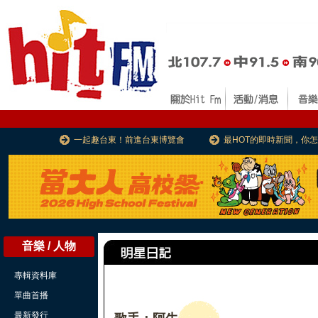
一起趣台東！前進台東博覽會
最HOT的即時新聞，你
音樂 / 人物
專輯資料庫
單曲首播
最新發行