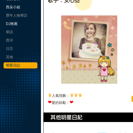
歌手：安心亞
西朵小姐
歷年人物專訪
DJ推薦
華語
西洋
日亞
其他
明星日記
♛
♛
♛
♛
人氣指數：
❤
❤
愛的鼓勵：