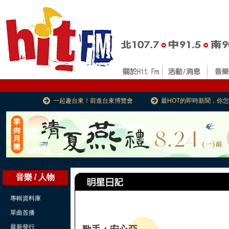
一起趣台東！前進台東博覽會
最HOT的即時新聞，你
音樂 / 人物
專輯資料庫
單曲首播
最新發行