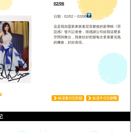
02/06
日期：02/02 ~ 02/06
這是我加盟新東家索尼音樂後的新專輯《罪
惡感》發片記者會，很感謝公司給我這麼多
空間與舞台，我會好好把握每次拿著麥克風
的機會，好好表現。
♛