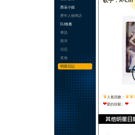
歌手：A-Lin
西朵小姐
歷年人物專訪
DJ推薦
華語
西洋
日亞
其他
明星日記
♛
♛
♛
人氣指數：
❤
❤
愛的鼓勵：