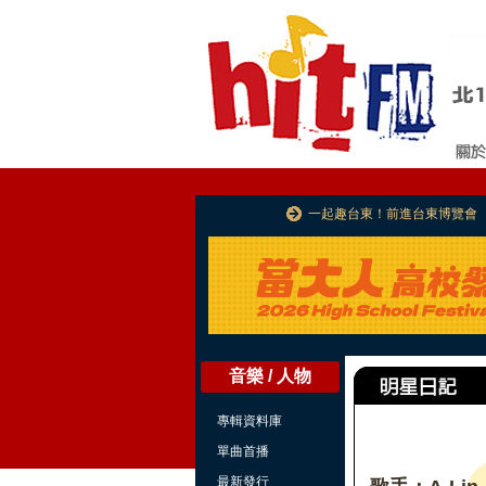
一起趣台東！前進台東博覽會
音樂 / 人物
專輯資料庫
單曲首播
最新發行