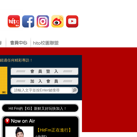
，不錯過任何精彩專訪！
Hit Fm的【IG】新鮮又好玩快加入！
Hit Fm【FB臉書粉絲團】等你加入！
最專業《DJ推薦》好音樂千萬別錯過！
【HitFm正在進行】
好康報報 最新優惠訊息都在這！