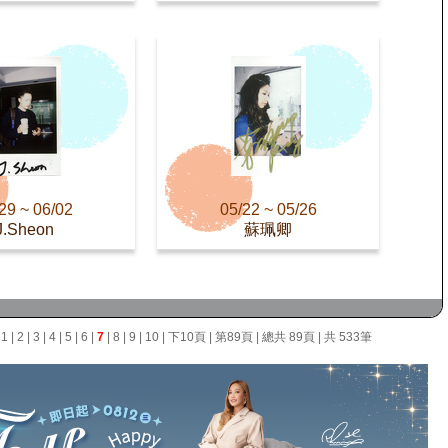
29 ~ 06/02
05/22 ~ 05/26
J.Sheon
蘇珮卿
面
1
|
2
|
3
|
4
|
5
|
6
|
7
|
8
|
9
|
10
|
下10頁
|
第89頁
| 總共 89頁 | 共 533筆