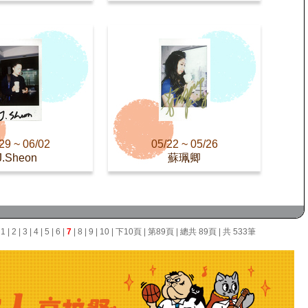
29 ~ 06/02
05/22 ~ 05/26
J.Sheon
蘇珮卿
面
1
|
2
|
3
|
4
|
5
|
6
|
7
|
8
|
9
|
10
|
下10頁
|
第89頁
| 總共 89頁 | 共 533筆