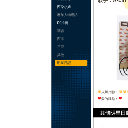
歌手：A-Lin
西朵小姐
歷年人物專訪
DJ推薦
華語
西洋
日亞
其他
明星日記
♛
♛
♛
人氣指數：
❤
❤
愛的鼓勵：