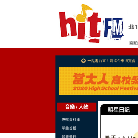
一起趣台東！前進台東博覽會
音樂 / 人物
專輯資料庫
單曲首播
最新發行