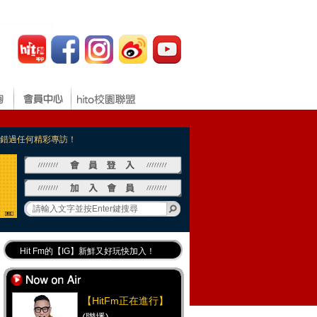
，不錯過任何精彩專訪！
Hit Fm的【IG】新鮮又好玩快加入！
Hit Fm【FB臉書粉絲團】等你加入！
最專業《DJ推薦》好音樂千萬別錯過！
【HitFm正在進行】
好康報報 最新優惠訊息都在這！