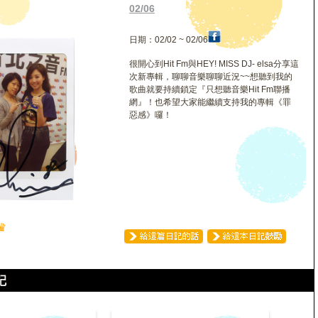
02/06
日期：02/02 ~ 02/06
很開心到Hit Fm與HEY! MISS DJ- elsa分享這
次新專輯，聊聊音樂聊聊近況~~想聽到我的
歌曲就要持續鎖定『只想聽音樂Hit Fm聯播
網』！也希望大家能繼續支持我的專輯《罪
惡感》囉！
♛