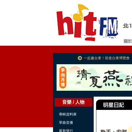
一起趣台東！前進台東博覽會
音樂 / 人物
專輯資料庫
單曲首播
最新發行