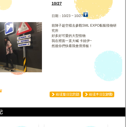
10/27
日期：10/23 ~ 10/27
前陣子趁空檔去參觀SML EXPO黏黏怪物研
究所
好多好可愛的大型怪物
我在裡面一直大喊 卡娃伊~
然後你們快看我會滑滑板！
♛