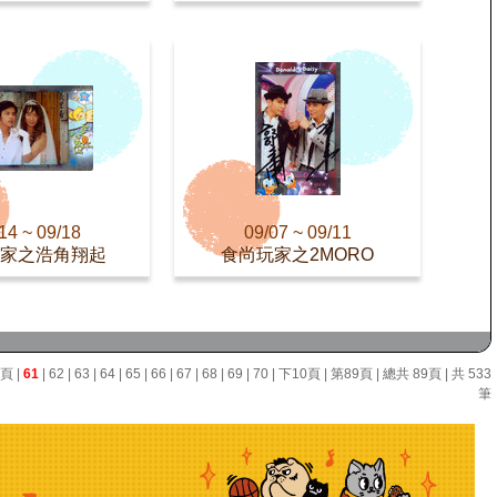
14 ~ 09/18
09/07 ~ 09/11
家之浩角翔起
食尚玩家之2MORO
0頁
|
61
|
62
|
63
|
64
|
65
|
66
|
67
|
68
|
69
|
70
|
下10頁
|
第89頁
| 總共 89頁 | 共 533
筆