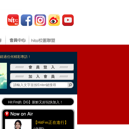
，不錯過任何精彩專訪！
Hit Fm的【IG】新鮮又好玩快加入！
Hit Fm【FB臉書粉絲團】等你加入！
最專業《DJ推薦》好音樂千萬別錯過！
【HitFm正在進行】
好康報報 最新優惠訊息都在這！