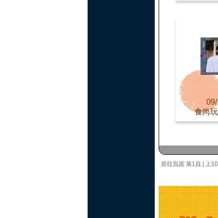
09/
食尚玩
前往頁面
第1頁
|
上1