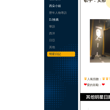
歌手：安那
西朵小姐
歷年人物專訪
DJ推薦
華語
西洋
日亞
其他
明星日記
♛
♛
♛
人氣指數：
❤
❤
愛的鼓勵：