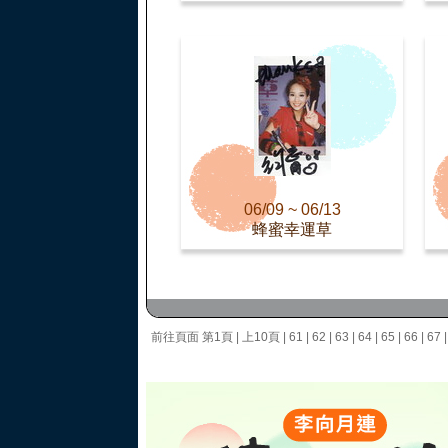
06/09 ~ 06/13
蜂蜜幸運草
前往頁面
第1頁
|
上10頁
|
61
|
62
|
63
|
64
|
65
|
66
|
67