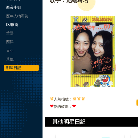
歌手：池端玲名
西朵小姐
歷年人物專訪
DJ推薦
華語
西洋
日亞
其他
明星日記
♛
♛
♛
♛
人氣指數：
❤
❤
愛的鼓勵：