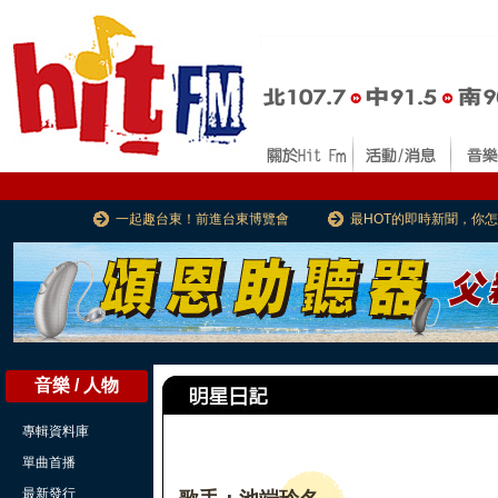
一起趣台東！前進台東博覽會
最HOT的即時新聞，你
音樂 / 人物
專輯資料庫
單曲首播
最新發行