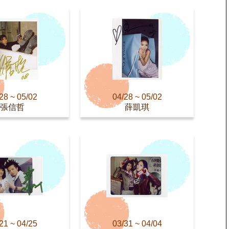
28 ~ 05/02
04/28 ~ 05/02
張信哲
薛凱琪
21 ~ 04/25
03/31 ~ 04/04