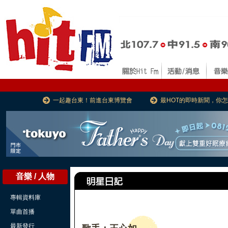
一起趣台東！前進台東博覽會
最HOT的即時新聞，你
音樂 / 人物
專輯資料庫
單曲首播
最新發行