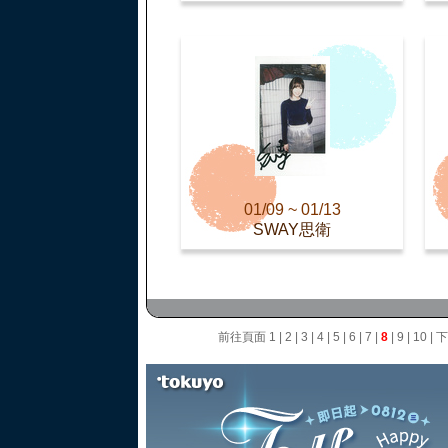
01/09 ~ 01/13
SWAY思衛
前往頁面
1
|
2
|
3
|
4
|
5
|
6
|
7
|
8
|
9
|
10
|
下