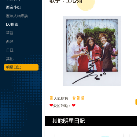
歌手：王心如
西朵小姐
歷年人物專訪
DJ推薦
華語
西洋
日亞
其他
明星日記
♛
♛
♛
♛
人氣指數：
❤
❤
愛的鼓勵：