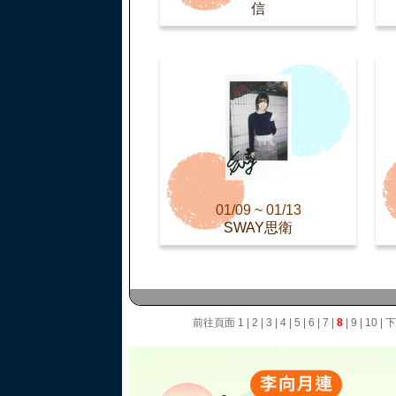
信
01/09 ~ 01/13
SWAY思衛
前往頁面
1
|
2
|
3
|
4
|
5
|
6
|
7
|
8
|
9
|
10
|
下