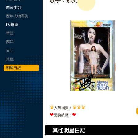
歌手：那英
西朵小姐
歷年人物專訪
DJ推薦
華語
西洋
日亞
其他
明星日記
♛
♛
♛
♛
人氣指數：
❤
❤
愛的鼓勵：