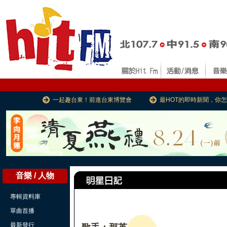
一起趣台東！前進台東博覽會
最HOT的即時新聞，你
音樂 / 人物
專輯資料庫
單曲首播
最新發行