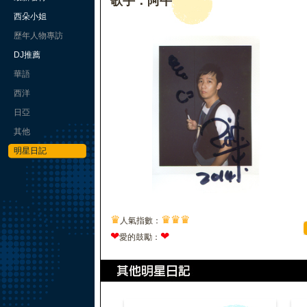
歌手：阿牛
西朵小姐
歷年人物專訪
DJ推薦
華語
西洋
日亞
其他
明星日記
♛
♛
♛
♛
人氣指數：
❤
❤
愛的鼓勵：