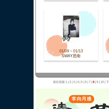
01/09 ~ 01/13
SWAY思衛
前往頁面
1
|
2
|
3
|
4
|
5
|
6
|
7
|
8
|
9
|
10
|
下