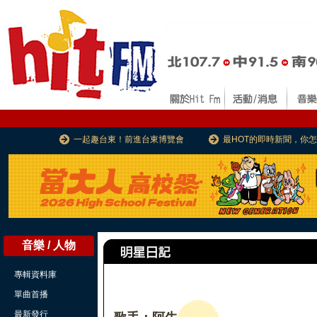
一起趣台東！前進台東博覽會
最HOT的即時新聞，你
音樂 / 人物
專輯資料庫
單曲首播
最新發行