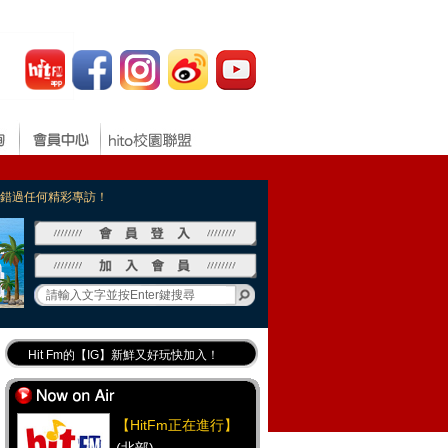
，不錯過任何精彩專訪！
Hit Fm的【IG】新鮮又好玩快加入！
Hit Fm【FB臉書粉絲團】等你加入！
最專業《DJ推薦》好音樂千萬別錯過！
【HitFm正在進行】
好康報報 最新優惠訊息都在這！