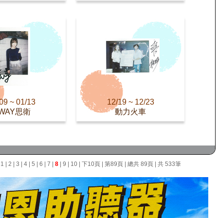
09 ~ 01/13
12/19 ~ 12/23
WAY思衛
動力火車
面
1
|
2
|
3
|
4
|
5
|
6
|
7
|
8
|
9
|
10
|
下10頁
|
第89頁
| 總共 89頁 | 共 533筆