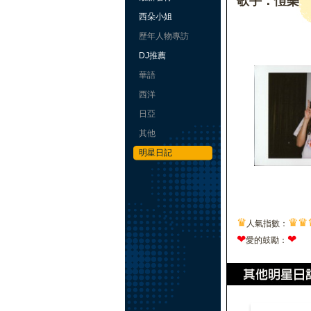
歌手：愷樂
西朵小姐
歷年人物專訪
DJ推薦
華語
西洋
日亞
其他
明星日記
♛
♛
♛
人氣指數：
❤
❤
愛的鼓勵：