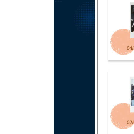
04/
02/