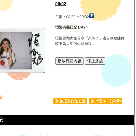
09/02
日期：08/29 ~ 09/02
愷樂有聲日記 DAY4
愷樂要和大家分享「久等了」這首歌她練舞
時不為人知的心路歷程…...
播放日記內容
停止播放
♛