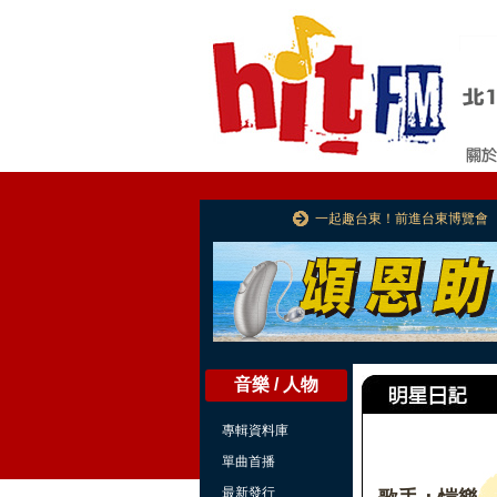
一起趣台東！前進台東博覽會
音樂 / 人物
專輯資料庫
單曲首播
最新發行