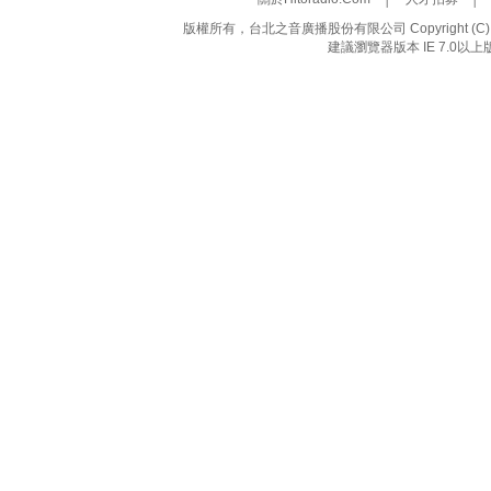
版權所有，台北之音廣播股份有限公司 Copyright (C) 20
建議瀏覽器版本 IE 7.0以上