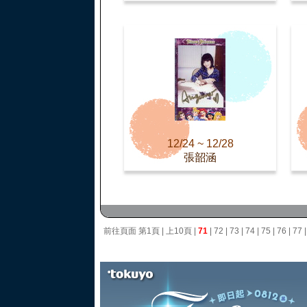
12/24 ~ 12/28
張韶涵
前往頁面
第1頁
|
上10頁
|
71
|
72
|
73
|
74
|
75
|
76
|
77