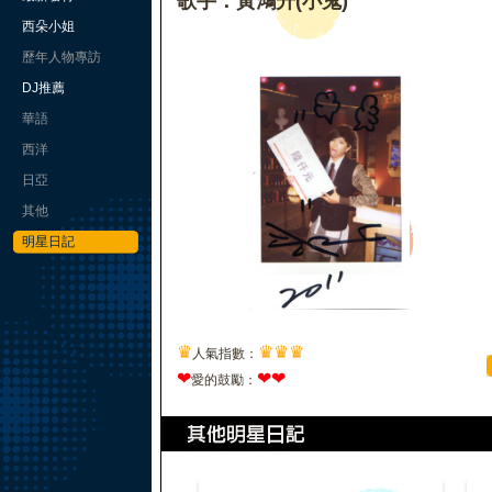
歌手：黃鴻升(小鬼)
西朵小姐
歷年人物專訪
DJ推薦
華語
西洋
日亞
其他
明星日記
♛
♛
♛
♛
人氣指數：
❤
❤
❤
愛的鼓勵：