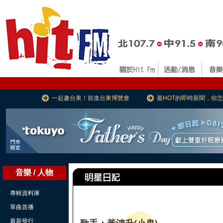
一起趣台東！前進台東博覽會
最HOT的即時新聞，你
音樂 / 人物
專輯資料庫
單曲首播
最新發行